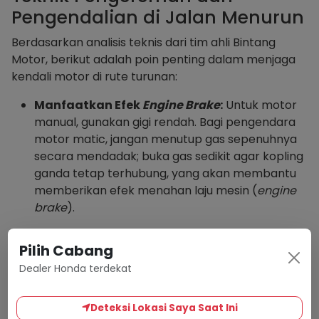
Pengendalian di Jalan Menurun
Berdasarkan analisis teknis dari tim ahli Bintang
Motor, berikut adalah poin penting dalam menjaga
kendali motor di rute turunan:
Manfaatkan Efek
Engine Brake
:
Untuk motor
manual, gunakan gigi rendah. Bagi pengendara
motor matic, jangan menutup gas sepenuhnya
secara mendadak; buka gas sedikit agar kopling
ganda tetap terhubung, yang akan membantu
memberikan efek menahan laju mesin (
engine
brake
).
Pengereman Pulsasi (Intermiten):
Hindari
Pilih Cabang
menekan tuas rem secara terus-menerus.
Dealer Honda terdekat
Gunakan teknik tekan-lepas secara berulang
agar kampas rem memiliki waktu untuk melepas
panas dan tetap dingin.
Deteksi Lokasi Saya Saat Ini