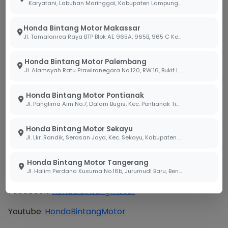
Karyatani, Labuhan Maringgai, Kabupaten Lampung Timur, Lampung 34387
Jangan menunda pengecekan sistem pengereman
jika Sobi berencana melewati rute yang menantang.
Honda Bintang Motor Makassar
Kami mengundang Sobi untuk mengunjungi cabang
Jl. Tamalanrea Raya BTP Blok AE 965A, 965B, 965 C Kel. Paccerakang Kec.Biring Kanaya Kota. Makassar Sulawesi Selatan 90241
Bintang Motor terdekat guna mendapatkan layanan
pengecekan rem profesional agar perjalanan Sobi
Honda Bintang Motor Palembang
selalu aman dan terkendali.
Jl. Alamsyah Ratu Prawiranegara No.120, RW.16, Bukit Lama, Kec. Ilir Bar. I, Kota Palembang, Sumatera Selatan 30138
BACA JUGA ARTIKEL LAINNYA:
Honda Bintang Motor Pontianak
Jl. Panglima Aim No.7, Dalam Bugis, Kec. Pontianak Tim., Kota Pontianak, Kalimantan Barat 78242
Cara Mengatasi Rem Motor Berdecit!
Honda Bintang Motor Sekayu
DAPATKAN INFORMASI LEBIH LANJUT:
Jl. Lkr. Randik, Serasan Jaya, Kec. Sekayu, Kabupaten Musi Banyuasin, Sumatera Selatan 30711
Hubungi via WhatsApp:
628819000020
Honda Bintang Motor Tangerang
Instagram:
@bintang_motor
Jl. Halim Perdana Kusuma No.16b, Jurumudi Baru, Benda, Kota Tangerang, Banten 15124
Facebook:
honda.bintangmotor
Youtube:
HondaBintangMotor