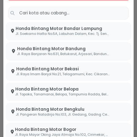
Jaga Jarak Aman:
Kondisi jalan menurun
membuat jarak pengereman menjadi lebih
panjang. Selalu jaga jarak dengan kendaraan di
depan guna memberikan ruang antisipasi jika
Honda Bintang Motor Bandar Lampung
Jl. Soekarno Hatta No.5A, Labuhan Dalam, Kec. Tj. Senang, Kota Bandar Lampung, Lampung 35141
terjadi pengereman darurat.
Periksa Kondisi Rem Sebelum Berangkat:
Honda Bintang Motor Bandung
Jl. Raya Banjaran No.631, Batukarut, Arjasari, Bandung, Jawa Barat 40379
Pastikan minyak rem, kampas rem, dan selang
rem dalam kondisi prima. Tim kami di bengkel
Honda Bintang Motor Bekasi
Bintang Motor siap melakukan pengecekan
Jl. Raya Imam Bonjol No.21, Telagamurni, Kec. Cikarang Barat, Bekasi Jawa Barat 17530.
menyeluruh sistem pengereman motor Sobi.
Manfaat Teknologi untuk
Honda Bintang Motor Belopa
Jl. Topoka, Tanamanai, Belopa, Tampumia Radda, Belopa, Kabupaten Luwu, Sulawesi Selatan 91994
Keamanan Perjalanan
Honda Bintang Motor Bengkulu
Di diler Bintang Motor, kami meyakini bahwa teknik
Jl. Pangeran Natadirja No.103, Jl. Gedang, Gading Cemp., Kota Bengkulu, Bengkulu 38226
berkendara yang benar harus didukung oleh
teknologi yang memudahkan Sobi dalam memantau
Honda Bintang Motor Bogor
kondisi kendaraan. Fitur
Roadsync Duo
pada lini
Jl. Raya Mayor Oking Jaya Atmaja No.102, Cirimekar, Kec. Cibinong, Kabupaten Bogor, Jawa Barat 16918