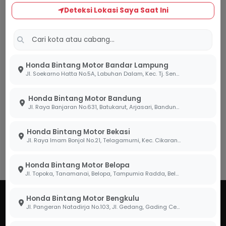
Deteksi Lokasi Saya Saat Ini
Belum Ada Promo
Aktif
Silakan kembali lagi nanti
Honda Bintang Motor Bandar Lampung
untuk melihat
Jl. Soekarno Hatta No.5A, Labuhan Dalam, Kec. Tj. Senang, Kota Bandar Lampung, Lampung 35141
penawaran menarik dari
kami.
Honda Bintang Motor Bandung
Jl. Raya Banjaran No.631, Batukarut, Arjasari, Bandung, Jawa Barat 40379
Honda Bintang Motor Bekasi
Jl. Raya Imam Bonjol No.21, Telagamurni, Kec. Cikarang Barat, Bekasi Jawa Barat 17530.
Honda Bintang Motor Belopa
Jl. Topoka, Tanamanai, Belopa, Tampumia Radda, Belopa, Kabupaten Luwu, Sulawesi Selatan 91994
Honda Bintang Motor Bengkulu
Jl. Pangeran Natadirja No.103, Jl. Gedang, Gading Cemp., Kota Bengkulu, Bengkulu 38226