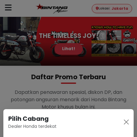
Jakarta
Lokasi:
THE TIMELESS JOY!
Lihat!
Daftar Promo Terbaru
Dapatkan penawaran spesial, diskon DP, dan
potongan angsuran menarik dari Honda Bintang
Motor khusus bulan ini.
Pilih Cabang
Dealer Honda terdekat