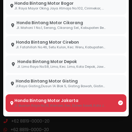
Honda Bintang Motor Bogor
Jl. Raya Mayor Oking Jaya Atmaja No.102, Cirimekar, Kec. Cibinong, Kabupaten Bogor, Jawa Barat 16918
Dealer resmi sepeda motor Honda dengan standar
pelayanan 3S. Kami siap membantu Anda mendapatkan
Honda Bintang Motor Cikarang
motor impian dengan proses cepat dan mudah.
Jl. Mahoni 1 No.1, Serang, Cikarang Sel., Kabupaten Bekasi, Jawa Barat 17530
Honda Bintang Motor Cirebon
Produk
Jl. Fatahillah No.46, Setu Kulon, Kec. Weru, Kabupaten Cirebon, Jawa Barat 45154
Katalog Motor
Honda Bintang Motor Depok
Jl. Limo Raya No.58, Limo, Kec. Limo, Kota Depok, Jawa Barat 16514
Daftar Harga
Promo Terbaru
Honda Bintang Motor Gisting
Jl.Raya Gisting,Dusun 1A Blok 5, Gisting Bawah, Gisting, Tanggamus, Lampung 35378
Hubungi Kami
Honda Bintang Motor Jakarta
Jl. Buaran Raya No.15, Klender, Kec. Duren Sawit, Kota Jakarta Timur, Daerah Khusus Ibukota Jakarta 13470
Jl. Raya Mayor Oking Jaya Atmaja No.102, Cibinong, Bogor
Honda Bintang Motor Lahat
+62 8819-0000-20
Jl. Letnan Marzuki, Talang Jawa Sel, Kec. Lahat, Kabupaten Lahat, Sumatera Selatan 31419
+62 8819-0000-20