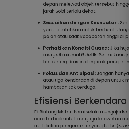
depan melewati objek tersebut hingga
jarak Sobi terlalu dekat.
Sesuaikan dengan Kecepatan:
Sema
yang dibutuhkan untuk berhenti. Jan
pelan atau saat kecepatan tinggi di ja
Perhatikan Kondisi Cuaca:
Jika huj
menjadi minimal 6 detik. Permukaan 
berkurang drastis dan jarak pengerem
Fokus dan Antisipasi:
Jangan hanya 
atau tiga kendaraan di depan untuk
hambatan tak terduga.
Efisiensi Berkendar
Di Bintang Motor, kami selalu mengajar
cara terbaik untuk menjaga keawetan moto
melakukan pengereman yang halus (
smoo