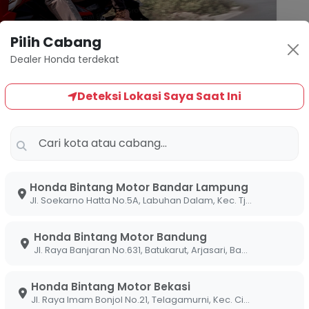
Pilih Cabang
Dealer Honda terdekat
Deteksi Lokasi Saya Saat Ini
Honda Bintang Motor Bandar Lampung
Jl. Soekarno Hatta No.5A, Labuhan Dalam, Kec. Tj. Senang, Kota Bandar Lampung, Lampung 35141
Honda Bintang Motor Bandung
Jl. Raya Banjaran No.631, Batukarut, Arjasari, Bandung, Jawa Barat 40379
rampilan yang sering kali diabaikan, padahal hal
ang) untuk menghindari kecelakaan mendadak.
Honda Bintang Motor Bekasi
g melakukan edukasi keselamatan di jalan raya,
Jl. Raya Imam Bonjol No.21, Telagamurni, Kec. Cikarang Barat, Bekasi Jawa Barat 17530.