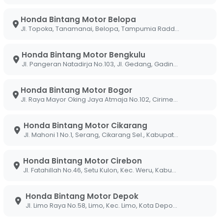
g gerak yang cukup bukan berarti Sobi
ainkan memberi waktu bagi diri sendiri untuk
Honda Bintang Motor Belopa
teknisi kami menunjukkan bahwa berkendara terlalu
Jl. Topoka, Tanamanai, Belopa, Tampumia Radda, Belopa, Kabupaten Luwu, Sulawesi Selatan 91994
kita melakukan pengereman mendadak yang
epat keausan komponen pengereman. Di Bintang
Honda Bintang Motor Bengkulu
mi sulit, Untung pakai Honda Pasti Irit," karena
Jl. Pangeran Natadirja No.103, Jl. Gedang, Gading Cemp., Kota Bengkulu, Bengkulu 38226
erkendara lebih tenang, hemat bahan bakar, dan
elakaan.
Honda Bintang Motor Bogor
Jl. Raya Mayor Oking Jaya Atmaja No.102, Cirimekar, Kec. Cibinong, Kabupaten Bogor, Jawa Barat 16918
alanan Indonesia yang padat, menjaga jarak
man panjang kami di jalan raya, kami ingin
Honda Bintang Motor Cikarang
tetap aman.
Jl. Mahoni 1 No.1, Serang, Cikarang Sel., Kabupaten Bekasi, Jawa Barat 17530
Aman yang Efektif
Honda Bintang Motor Cirebon
Jl. Fatahillah No.46, Setu Kulon, Kec. Weru, Kabupaten Cirebon, Jawa Barat 45154
 ahli Bintang Motor, berikut adalah poin-poin
Honda Bintang Motor Depok
arak Sobi dengan kendaraan di depan setidaknya 3
Jl. Limo Raya No.58, Limo, Kec. Limo, Kota Depok, Jawa Barat 16514
 pinggir jalan, lalu hitung detik saat kendaraan