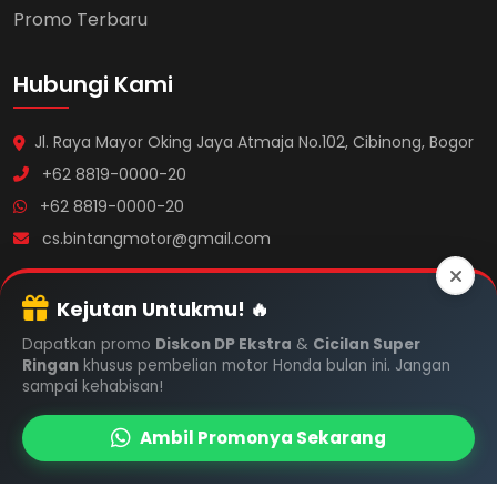
Promo Terbaru
Hubungi Kami
Jl. Raya Mayor Oking Jaya Atmaja No.102, Cibinong, Bogor
+62 8819-0000-20
+62 8819-0000-20
cs.bintangmotor@gmail.com
Jam Operasional
Kejutan Untukmu! 🔥
Dapatkan promo
Diskon DP Ekstra
&
Cicilan Super
Senin - Jumat
Ringan
khusus pembelian motor Honda bulan ini. Jangan
08:00 - 17:00
sampai kehabisan!
Sabtu & Minggu
08:00 - 15:00
Ambil Promonya Sekarang