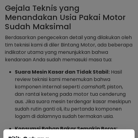
Gejala Teknis yang
Menandakan Usia Pakai Motor
Sudah Maksimal
Berdasarkan pengecekan detail yang dilakukan oleh
tim teknisi kami di diler Bintang Motor, ada beberapa
indikator utama yang menunjukkan bahwa
kendaraan Anda sudah memasuki masa tua:
Suara Mesin Kasar dan Tidak Stabil:
Hasil
review teknisi kami menemukan bahwa
komponen internal seperti
camshaft
, piston,
dan rantai keteng pada motor tua cenderung
aus. Jika suara mesin terdengar kasar meskipun
sudah rutin ganti oli, itu pertanda komponen
logam di dalamnya sudah termakan usia.
Konsumsi Bahan Bakar Semakin Boros:
Seiring bertambahnya usia, sistem pembakaran