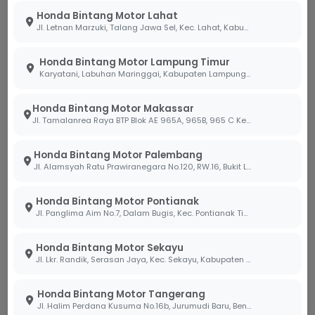
dan terukur bagi masyarakat urban Indonesia.
Honda Bintang Motor Lahat
Jl. Letnan Marzuki, Talang Jawa Sel, Kec. Lahat, Kabupaten Lahat, Sumatera Selatan 31419
Segera Konsultasikan Kendaraan
Anda di Bintang Motor
Honda Bintang Motor Lampung Timur
Karyatani, Labuhan Maringgai, Kabupaten Lampung Timur, Lampung 34387
Jangan biarkan motor tua menghambat
produktivitas Anda. Kami mengundang Anda untuk
Honda Bintang Motor Makassar
mengunjungi cabang Bintang Motor terdekat. Tim
Jl. Tamalanrea Raya BTP Blok AE 965A, 965B, 965 C Kel. Paccerakang Kec.Biring Kanaya Kota. Makassar Sulawesi Selatan 90241
ahli kami siap membantu Anda melakukan
pengecekan menyeluruh atau memberikan
Honda Bintang Motor Palembang
Jl. Alamsyah Ratu Prawiranegara No.120, RW.16, Bukit Lama, Kec. Ilir Bar. I, Kota Palembang, Sumatera Selatan 30138
penawaran spesial jika Anda berencana melakukan
tukar tambah (
trade-in
) ke unit Honda terbaru yang
Honda Bintang Motor Pontianak
sudah dilengkapi teknologi terkini.
Jl. Panglima Aim No.7, Dalam Bugis, Kec. Pontianak Tim., Kota Pontianak, Kalimantan Barat 78242
BACA JUGA ARTIKEL LAINNYA:
Honda Bintang Motor Sekayu
Jl. Lkr. Randik, Serasan Jaya, Kec. Sekayu, Kabupaten Musi Banyuasin, Sumatera Selatan 30711
Bahaya Menggunakan Minyak Rem di Luar
Spesifikasi!
Honda Bintang Motor Tangerang
Jl. Halim Perdana Kusuma No.16b, Jurumudi Baru, Benda, Kota Tangerang, Banten 15124