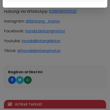
DAPATKAN INFORMASI LEBIH LANJUT:
Hubungi via WhatsApp:
628819000020
Instagram:
@bintang_motor
Facebook:
honda.bintangmotor
Youtube:
HondaBintangMotor
Tiktok:
@hondabintangmotor
Bagikan artikel ini:
Artikel Terkait