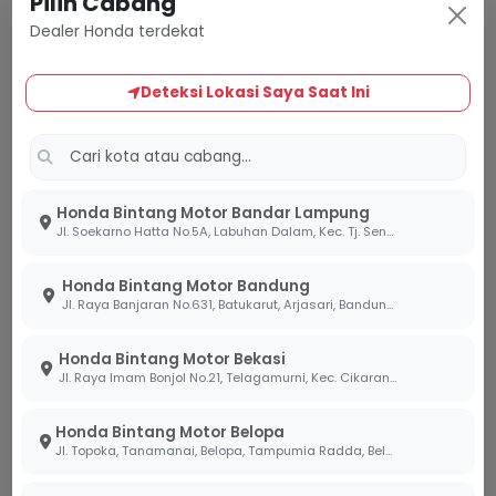
Pilih Cabang
tidak lagi seefisien dulu. Penumpukan kerak
Dealer Honda terdekat
karbon dan keausan sistem injeksi membuat
motor Anda memerlukan lebih banyak bensin
Deteksi Lokasi Saya Saat Ini
untuk menghasilkan tenaga yang sama.
Kelistrikan Sering Bermasalah:
Kabel-kabel
yang mengeras atau getas akibat panas mesin
selama bertahun-tahun sering kali memicu
Honda Bintang Motor Bandar Lampung
korsleting atau membuat pengisian baterai (aki)
Jl. Soekarno Hatta No.5A, Labuhan Dalam, Kec. Tj. Senang, Kota Bandar Lampung, Lampung 35141
menjadi tidak optimal.
Honda Bintang Motor Bandung
Kenyamanan Berkendara Berkurang:
Jl. Raya Banjaran No.631, Batukarut, Arjasari, Bandung, Jawa Barat 40379
Shockbreaker
yang sudah mati atau rangka
yang mulai menunjukkan titik karat adalah ciri
Honda Bintang Motor Bekasi
fisik yang paling sering kami temukan pada unit
Jl. Raya Imam Bonjol No.21, Telagamurni, Kec. Cikarang Barat, Bekasi Jawa Barat 17530.
sepeda motor mulai tua di bengkel AHASS kami.
Honda Bintang Motor Belopa
Modernisasi Berkendara
Jl. Topoka, Tanamanai, Belopa, Tampumia Radda, Belopa, Kabupaten Luwu, Sulawesi Selatan 91994
dengan Fitur Roadsync Duo