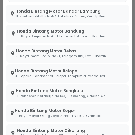
Sobi, tetapi juga merusak citra pengendara
motor secara keseluruhan.
Honda Bintang Motor Bandar Lampung
Jl. Soekarno Hatta No.5A, Labuhan Dalam, Kec. Tj. Senang, Kota Bandar Lampung, Lampung 35141
Gunakan Isyarat yang Jelas:
Selalu nyalakan
lampu sein jauh sebelum berbelok atau
Honda Bintang Motor Bandung
berpindah jalur. Komunikasi yang jelas antar
Jl. Raya Banjaran No.631, Batukarut, Arjasari, Bandung, Jawa Barat 40379
pengendara adalah kunci utama mencegah
kecelakaan.
Honda Bintang Motor Bekasi
Jl. Raya Imam Bonjol No.21, Telagamurni, Kec. Cikarang Barat, Bekasi Jawa Barat 17530.
Jaga Emosi di Jalan:
Hindari aksi agresif
seperti klakson yang berlebihan atau
Honda Bintang Motor Belopa
memotong jalan secara tiba-tiba. Berkendara
Jl. Topoka, Tanamanai, Belopa, Tampumia Radda, Belopa, Kabupaten Luwu, Sulawesi Selatan 91994
dengan tenang membuat Sobi lebih waspada
terhadap lingkungan sekitar.
Honda Bintang Motor Bengkulu
Jl. Pangeran Natadirja No.103, Jl. Gedang, Gading Cemp., Kota Bengkulu, Bengkulu 38226
Efisiensi dan Keselamatan
Bersama
Honda Bintang Motor Bogor
Jl. Raya Mayor Oking Jaya Atmaja No.102, Cirimekar, Kec. Cibinong, Kabupaten Bogor, Jawa Barat 16918
Di diler Bintang Motor, kami percaya bahwa motor
yang dikendarai dengan etika yang benar akan
Honda Bintang Motor Cikarang