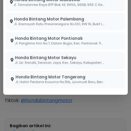
Jl. Tamalanrea Raya BTP Blok AE 965A, 965B, 965 C Kel. Paccerakang Kec.Biring Kanaya Kota. Makassar Sulawesi Selatan 90241
BACA JUGA ARTIKEL LAINNYA:
Honda Bintang Motor Palembang
Fitur Honda RoadSync pada Motor PCX 160
Jl. Alamsyah Ratu Prawiranegara No.120, RW.16, Bukit Lama, Kec. Ilir Bar. I, Kota Palembang, Sumatera Selatan 30138
Terbaru 2026
Honda Bintang Motor Pontianak
DAPATKAN INFORMASI LEBIH LANJUT:
Jl. Panglima Aim No.7, Dalam Bugis, Kec. Pontianak Tim., Kota Pontianak, Kalimantan Barat 78242
Hubungi via WhatsApp:
628819000020
Honda Bintang Motor Sekayu
Jl. Lkr. Randik, Serasan Jaya, Kec. Sekayu, Kabupaten Musi Banyuasin, Sumatera Selatan 30711
Instagram:
@bintang_motor
Facebook:
honda.bintangmotor
Honda Bintang Motor Tangerang
Jl. Halim Perdana Kusuma No.16b, Jurumudi Baru, Benda, Kota Tangerang, Banten 15124
Youtube:
HondaBintangMotor
Tiktok:
@hondabintangmotor
Bagikan artikel ini: