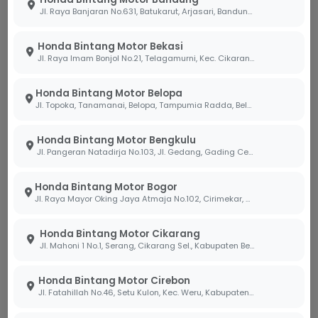
Sobi untuk menggunakan kabel data orisinal
Jl. Raya Banjaran No.631, Batukarut, Arjasari, Bandung, Jawa Barat 40379
agar proses pengisian daya berlangsung
maksimal dan aman bagi perangkat Sobi.
Honda Bintang Motor Bekasi
Jl. Raya Imam Bonjol No.21, Telagamurni, Kec. Cikarang Barat, Bekasi Jawa Barat 17530.
Efisiensi Pengisian Daya:
Fitur ini sangat
membantu Sobi mengisi daya ponsel secara
Honda Bintang Motor Belopa
perlahan saat berkendara, sehingga saat Sobi
Jl. Topoka, Tanamanai, Belopa, Tampumia Radda, Belopa, Kabupaten Luwu, Sulawesi Selatan 91994
tiba di tujuan, baterai sudah dalam keadaan
cukup untuk beraktivitas kembali.
Honda Bintang Motor Bengkulu
Jl. Pangeran Natadirja No.103, Jl. Gedang, Gading Cemp., Kota Bengkulu, Bengkulu 38226
Tips Perawatan agar Kelistrikan
Tetap Prima
Honda Bintang Motor Bogor
Jl. Raya Mayor Oking Jaya Atmaja No.102, Cirimekar, Kec. Cibinong, Kabupaten Bogor, Jawa Barat 16918
Di Bintang Motor, kami selalu mengingatkan bahwa
penggunaan aksesoris kelistrikan harus tetap
Honda Bintang Motor Cikarang
memperhatikan kesehatan aki. Teknisi kami di
Jl. Mahoni 1 No.1, Serang, Cikarang Sel., Kabupaten Bekasi, Jawa Barat 17530
bengkel AHASS Bintang Motor siap membantu
memastikan sistem pengisian daya motor Sobi
Honda Bintang Motor Cirebon
Jl. Fatahillah No.46, Setu Kulon, Kec. Weru, Kabupaten Cirebon, Jawa Barat 45154
tetap optimal melalui pemeriksaan rutin, guna
mendukung semangat "Honda Pasti Irit" dalam