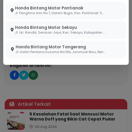
Instagram:
@bintang_motor
Honda Bintang Motor Pontianak
Jl. Panglima Aim No.7, Dalam Bugis, Kec. Pontianak Tim., Kota Pontianak, Kalimantan Barat 78242
Facebook:
honda.bintangmotor
Honda Bintang Motor Sekayu
Youtube:
HondaBintangMotor
Jl. Lkr. Randik, Serasan Jaya, Kec. Sekayu, Kabupaten Musi Banyuasin, Sumatera Selatan 30711
Tiktok:
@hondabintangmotor
Honda Bintang Motor Tangerang
Jl. Halim Perdana Kusuma No.16b, Jurumudi Baru, Benda, Kota Tangerang, Banten 15124
Bagikan artikel ini:
Artikel Terkait
5 Kesalahan Fatal Saat Mencuci Motor
Warna Doff yang Bikin Cat Cepat Pudar
06 Aug 2026