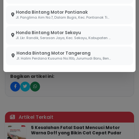
Instagram:
@bintang_motor
Honda Bintang Motor Pontianak
Jl. Panglima Aim No.7, Dalam Bugis, Kec. Pontianak Tim., Kota Pontianak, Kalimantan Barat 78242
Facebook:
honda.bintangmotor
Honda Bintang Motor Sekayu
Youtube:
HondaBintangMotor
Jl. Lkr. Randik, Serasan Jaya, Kec. Sekayu, Kabupaten Musi Banyuasin, Sumatera Selatan 30711
Tiktok:
@hondabintangmotor
Honda Bintang Motor Tangerang
Jl. Halim Perdana Kusuma No.16b, Jurumudi Baru, Benda, Kota Tangerang, Banten 15124
Bagikan artikel ini:
Artikel Terkait
5 Kesalahan Fatal Saat Mencuci Motor
Warna Doff yang Bikin Cat Cepat Pudar