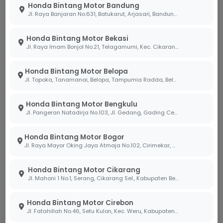
Honda Bintang Motor Bandung
Pembersih Ruang Bakar:
Oli samping yang
Jl. Raya Banjaran No.631, Batukarut, Arjasari, Bandung, Jawa Barat 40379
baik mengandung aditif khusus yang membantu
mencegah penumpukan kerak karbon di ruang
Honda Bintang Motor Bekasi
bakar dan katup buang, menjaga tarikan mesin
Jl. Raya Imam Bonjol No.21, Telagamurni, Kec. Cikarang Barat, Bekasi Jawa Barat 17530.
tetap responsif.
Honda Bintang Motor Belopa
Menjaga Performa Motor Klasik
Jl. Topoka, Tanamanai, Belopa, Tampumia Radda, Belopa, Kabupaten Luwu, Sulawesi Selatan 91994
Tetap Prima
Honda Bintang Motor Bengkulu
Di Bintang Motor, kami meyakini bahwa perawatan
Jl. Pangeran Natadirja No.103, Jl. Gedang, Gading Cemp., Kota Bengkulu, Bengkulu 38226
mesin 2-tak membutuhkan ketelatenan ekstra. Sobi
harus memastikan sistem pompa oli samping
Honda Bintang Motor Bogor
Jl. Raya Mayor Oking Jaya Atmaja No.102, Cirimekar, Kec. Cibinong, Kabupaten Bogor, Jawa Barat 16918
berfungsi dengan baik dan tidak pernah
membiarkan tangki oli samping kosong. Meskipun
Honda Bintang Motor Cikarang
saat ini kita lebih sering berurusan dengan teknologi
Jl. Mahoni 1 No.1, Serang, Cikarang Sel., Kabupaten Bekasi, Jawa Barat 17530
Honda 4-tak yang sudah dikenal irit dan efisien, kami
di Bintang Motor tetap berkomitmen memberikan
Honda Bintang Motor Cirebon
dukungan teknis terbaik bagi Sobi yang masih
Jl. Fatahillah No.46, Setu Kulon, Kec. Weru, Kabupaten Cirebon, Jawa Barat 45154
mencintai performa motor 2-tak.