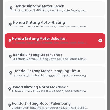
Honda Bintang Motor Depok
Konsultasikan Perawatan Motor
Jl. Limo Raya No.58, Limo, Kec. Limo, Kota Depok, Jawa Barat 16514
Sobi di Bintang Motor
Honda Bintang Motor Gisting
Memiliki motor 2-tak adalah tentang menjaga nilai
Jl.Raya Gisting,Dusun 1A Blok 5, Gisting Bawah, Gisting, Tanggamus, Lampung 35378
sejarah dan sensasi berkendara yang unik. Kami
mengundang Sobi untuk mengunjungi cabang
Honda Bintang Motor Jakarta
Bintang Motor terdekat guna melakukan
Jl. Buaran Raya No.15, Klender, Kec. Duren Sawit, Kota Jakarta Timur, Daerah Khusus Ibukota Jakarta 13470
pengecekan atau servis mesin. Tim ahli kami siap
membantu Sobi memastikan motor 2-tak Sobi
Honda Bintang Motor Lahat
tetap bertenaga, lancar, dan pastinya irit dalam
Jl. Letnan Marzuki, Talang Jawa Sel, Kec. Lahat, Kabupaten Lahat, Sumatera Selatan 31419
penggunaan oli maupun bahan bakar.
Honda Bintang Motor Lampung Timur
BACA JUGA ARTIKEL LAINNYA:
Karyatani, Labuhan Maringgai, Kabupaten Lampung Timur, Lampung 34387
Cara Kerja Idling Stop System Honda untuk
Honda Bintang Motor Makassar
Efisiensi Maksimal
Jl. Tamalanrea Raya BTP Blok AE 965A, 965B, 965 C Kel. Paccerakang Kec.Biring Kanaya Kota. Makassar Sulawesi Selatan 90241
DAPATKAN INFORMASI LEBIH LANJUT:
Honda Bintang Motor Palembang
Jl. Alamsyah Ratu Prawiranegara No.120, RW.16, Bukit Lama, Kec. Ilir Bar. I, Kota Palembang, Sumatera Selatan 30138
Hubungi via WhatsApp:
628819000020