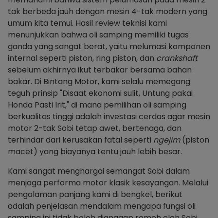
tak berbeda jauh dengan mesin 4-tak modern yang
umum kita temui. Hasil review teknisi kami
menunjukkan bahwa oli samping memiliki tugas
ganda yang sangat berat, yaitu melumasi komponen
internal seperti piston, ring piston, dan
crankshaft
sebelum akhirnya ikut terbakar bersama bahan
bakar. Di Bintang Motor, kami selalu memegang
teguh prinsip "Disaat ekonomi sulit, Untung pakai
Honda Pasti Irit," di mana pemilihan oli samping
berkualitas tinggi adalah investasi cerdas agar mesin
motor 2-tak Sobi tetap awet, bertenaga, dan
terhindar dari kerusakan fatal seperti
ngejim
(piston
macet) yang biayanya tentu jauh lebih besar.
Kami sangat menghargai semangat Sobi dalam
menjaga performa motor klasik kesayangan. Melalui
pengalaman panjang kami di bengkel, berikut
adalah penjelasan mendalam mengapa fungsi oli
samping ini tidak boleh dianggap remeh oleh Sobi.