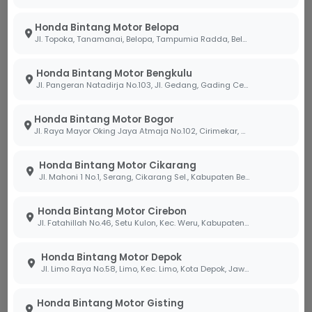
di area perkotaan.
Honda Bintang Motor Belopa
Kondisi jalanan kota yang sering macet membuat
Jl. Topoka, Tanamanai, Belopa, Tampumia Radda, Belopa, Kabupaten Luwu, Sulawesi Selatan 91994
mesin bekerja lebih keras, yang secara otomatis
mempercepat perubahan warna oli. Fitur cerdas
Honda Bintang Motor Bengkulu
Jl. Pangeran Natadirja No.103, Jl. Gedang, Gading Cemp., Kota Bengkulu, Bengkulu 38226
Roadsync Duo memberikan kemudahan bagi Anda
untuk memantau kondisi kendaraan secara cerdas
Honda Bintang Motor Bogor
melalui smartphone. Dengan kemudahan cek status
Jl. Raya Mayor Oking Jaya Atmaja No.102, Cirimekar, Kec. Cibinong, Kabupaten Bogor, Jawa Barat 16918
baterai dan notifikasi pengingat jadwal servis rutin
secara
real-time
, Anda tidak perlu lagi menebak-
Honda Bintang Motor Cikarang
nebak kondisi mesin hanya dari warna oli. Fitur
Jl. Mahoni 1 No.1, Serang, Cikarang Sel., Kabupaten Bekasi, Jawa Barat 17530
navigasi saat macet yang terintegrasi di panel
instrumen juga membantu Anda berkendara lebih
Honda Bintang Motor Cirebon
efisien, sehingga beban kerja mesin tetap terkendali.
Jl. Fatahillah No.46, Setu Kulon, Kec. Weru, Kabupaten Cirebon, Jawa Barat 45154
Tim ahli Bintang Motor melihat bahwa sinergi antara
pemahaman teknis mesin dan monitoring digital
Honda Bintang Motor Depok
Jl. Limo Raya No.58, Limo, Kec. Limo, Kota Depok, Jawa Barat 16514
melalui Roadsync Duo adalah kunci perlindungan
menyeluruh bagi motor kesayangan Anda.
Honda Bintang Motor Gisting