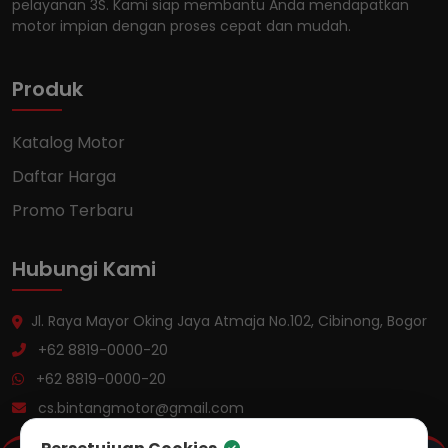
pelayanan 3S. Kami siap membantu Anda mendapatkan
motor impian dengan proses cepat dan mudah.
Produk
Katalog Motor
Daftar Harga
Promo Terbaru
Hubungi Kami
Jl. Raya Mayor Oking Jaya Atmaja No.102, Cibinong, Bogor
+62 8819-0000-20
+62 8819-0000-20
cs.bintangmotor@gmail.com