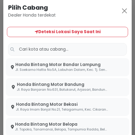
yang sangat halus namun tetap bertenaga saat
Pilih Cabang
dibutuhkan untuk menyalip di jalan raya, tanpa
Dealer Honda terdekat
mengabaikan efisiensi bahan bakar khas Honda.
Honda Selectable Torque Control (HSTC):
Deteksi Lokasi Saya Saat Ini
Fitur keamanan canggih ini sangat membantu
mencegah ban belakang selip saat Anda
melintasi permukaan jalan yang licin atau
berpasir, memberikan rasa aman ekstra bagi
Honda Bintang Motor Bandar Lampung
pengendara.
Jl. Soekarno Hatta No.5A, Labuhan Dalam, Kec. Tj. Senang, Kota Bandar Lampung, Lampung 35141
Smart Key System:
Menambah kesan premium
Honda Bintang Motor Bandung
sekaligus memberikan keamanan tingkat tinggi
Jl. Raya Banjaran No.631, Batukarut, Arjasari, Bandung, Jawa Barat 40379
dengan fitur
answer back system
dan
anti-theft
alarm
.
Honda Bintang Motor Bekasi
Jl. Raya Imam Bonjol No.21, Telagamurni, Kec. Cikarang Barat, Bekasi Jawa Barat 17530.
Kenyamanan Modern dengan
Dukungan Roadsync Duo
Honda Bintang Motor Belopa
Jl. Topoka, Tanamanai, Belopa, Tampumia Radda, Belopa, Kabupaten Luwu, Sulawesi Selatan 91994
Di diler Bintang Motor, kami meyakini bahwa