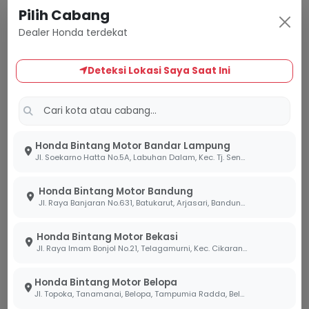
jalan yang basah.
Pilih Cabang
Kedalaman Alur Ban:
Selalu perhatikan
Tread
Dealer Honda terdekat
Wear Indicator
(TWI) pada ban motor Anda.
Jika kembang sudah menyentuh batas indikator
Deteksi Lokasi Saya Saat Ini
tersebut, ban sudah kehilangan fungsi
optimalnya untuk membuang air dan wajib
segera diganti.
Berkendara Lebih Aman dengan
Honda Bintang Motor Bandar Lampung
Jl. Soekarno Hatta No.5A, Labuhan Dalam, Kec. Tj. Senang, Kota Bandar Lampung, Lampung 35141
Teknologi Roadsync Duo
Di diler Bintang Motor, kami meyakini bahwa
Honda Bintang Motor Bandung
Jl. Raya Banjaran No.631, Batukarut, Arjasari, Bandung, Jawa Barat 40379
perlindungan mekanis melalui ban yang berkualitas
harus didukung oleh manajemen perjalanan yang
Honda Bintang Motor Bekasi
cerdas. Itulah mengapa fitur
Roadsync Duo
pada
Jl. Raya Imam Bonjol No.21, Telagamurni, Kec. Cikarang Barat, Bekasi Jawa Barat 17530.
lini motor Honda terbaru menjadi sangat relevan
bagi konsumen kami di Indonesia, terutama saat
Honda Bintang Motor Belopa
menghadapi hujan di area perkotaan yang padat.
Jl. Topoka, Tanamanai, Belopa, Tampumia Radda, Belopa, Kabupaten Luwu, Sulawesi Selatan 91994