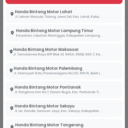
Jangan tunggu sampai ban Anda botak dan
membahayakan keselamatan. Kami mengundang
Honda Bintang Motor Lahat
Sobi untuk mengunjungi cabang Bintang Motor
Jl. Letnan Marzuki, Talang Jawa Sel, Kec. Lahat, Kabupaten Lahat, Sumatera Selatan 31419
terdekat guna mendapatkan layanan:
Honda Bintang Motor Lampung Timur
Pengecekan Kondisi Ban Gratis:
Tim teknisi
Karyatani, Labuhan Maringgai, Kabupaten Lampung Timur, Lampung 34387
kami siap memeriksa kedalaman alur dan kode
produksi ban Anda.
Honda Bintang Motor Makassar
Jl. Tamalanrea Raya BTP Blok AE 965A, 965B, 965 C Kel. Paccerakang Kec.Biring Kanaya Kota. Makassar Sulawesi Selatan 90241
Pilihan Ban Orisinal:
Kami hanya menyediakan
ban resmi yang sudah teruji kualitasnya untuk
Honda Bintang Motor Palembang
medan basah di Indonesia.
Jl. Alamsyah Ratu Prawiranegara No.120, RW.16, Bukit Lama, Kec. Ilir Bar. I, Kota Palembang, Sumatera Selatan 30138
Layanan Pemasangan Profesional:
Honda Bintang Motor Pontianak
Pemasangan menggunakan mesin
tire changer
Jl. Panglima Aim No.7, Dalam Bugis, Kec. Pontianak Tim., Kota Pontianak, Kalimantan Barat 78242
yang presisi untuk menjamin keamanan ban
motor Anda.
Honda Bintang Motor Sekayu
Jl. Lkr. Randik, Serasan Jaya, Kec. Sekayu, Kabupaten Musi Banyuasin, Sumatera Selatan 30711
BACA JUGA ARTIKEL LAINNYA:
Honda Bintang Motor Tangerang
Apa itu reset ECU? Simak selengkapnya disini!