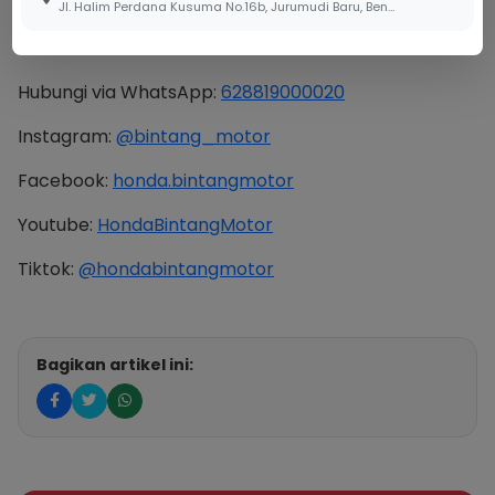
Jl. Halim Perdana Kusuma No.16b, Jurumudi Baru, Benda, Kota Tangerang, Banten 15124
DAPATKAN INFORMASI LEBIH LANJUT:
Hubungi via WhatsApp:
628819000020
Instagram:
@bintang_motor
Facebook:
honda.bintangmotor
Youtube:
HondaBintangMotor
Tiktok:
@hondabintangmotor
Bagikan artikel ini: