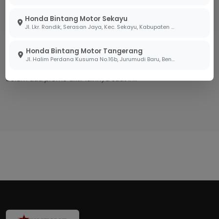
Salin Link Promo
Honda Bintang Motor Sekayu
Jl. Lkr. Randik, Serasan Jaya, Kec. Sekayu, Kabupaten Musi Banyuasin, Sumatera Selatan 30711
Honda Bintang Motor Tangerang
Promo Lainnya
Jl. Halim Perdana Kusuma No.16b, Jurumudi Baru, Benda, Kota Tangerang, Banten 15124
Belum ada promo aktif lainnya saat ini.