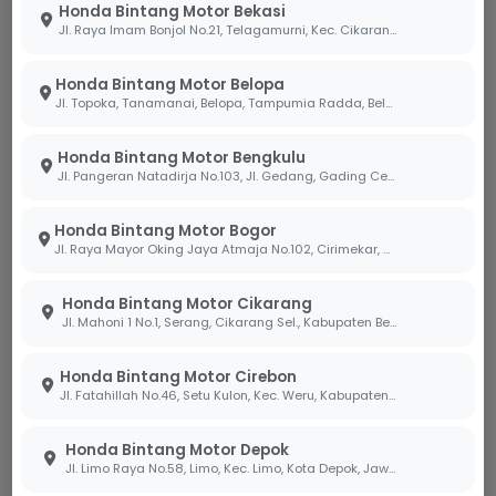
Honda Bintang Motor Bekasi
Jl. Raya Imam Bonjol No.21, Telagamurni, Kec. Cikarang Barat, Bekasi Jawa Barat 17530.
Detail Keuntungan Unit Pilihan:
Pilihan Model:
Berlaku untuk tipe motor matic
Honda Bintang Motor Belopa
andalan Honda BeAT, Genio, dan Vario 160.
Jl. Topoka, Tanamanai, Belopa, Tampumia Radda, Belopa, Kabupaten Luwu, Sulawesi Selatan 91994
Uang Muka Ringan:
Kemudahan membawa
Honda Bintang Motor Bengkulu
pulang unit impian dengan DP murah mulai dari
700
Jl. Pangeran Natadirja No.103, Jl. Gedang, Gading Cemp., Kota Bengkulu, Bengkulu 38226
Ribu
rupiah.
Honda Bintang Motor Bogor
Bonus Spesial:
Nikmati keuntungan langsung
Jl. Raya Mayor Oking Jaya Atmaja No.102, Cirimekar, Kec. Cibinong, Kabupaten Bogor, Jawa Barat 16918
berupa gratis
Potongan Tenor hingga 3X
.
Honda Bintang Motor Cikarang
Wilayah Berlaku:
Penawaran eksklusif ini hanya
Jl. Mahoni 1 No.1, Serang, Cikarang Sel., Kabupaten Bekasi, Jawa Barat 17530
tersedia untuk konsumen di area
Cirebon dan
sekitarnya
.
Honda Bintang Motor Cirebon
Jl. Fatahillah No.46, Setu Kulon, Kec. Weru, Kabupaten Cirebon, Jawa Barat 45154
Jangan sampai melewatkan kesempatan emas ini,
segera kunjungi dealer kami atau hubungi
Honda Bintang Motor Depok
Jl. Limo Raya No.58, Limo, Kec. Limo, Kota Depok, Jawa Barat 16514
marketing sekarang!