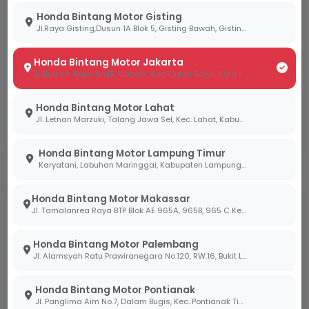
Informasi Kontak & Pemesanan:
Honda Bintang Motor Gisting
Jl.Raya Gisting,Dusun 1A Blok 5, Gisting Bawah, Gisting, Tanggamus, Lampung 35378
WhatsApp:
0881 9000 020
Honda Bintang Motor Jakarta
Website:
www.bintangmotor.com
Jl. Buaran Raya No.15, Klender, Kec. Duren Sawit, Kota Jakarta Timur, Daerah Khusus Ibukota Jakarta 13470
Instagram:
@bintang_motor
Honda Bintang Motor Lahat
Jl. Letnan Marzuki, Talang Jawa Sel, Kec. Lahat, Kabupaten Lahat, Sumatera Selatan 31419
Facebook:
honda.bintangmotor
Honda Bintang Motor Lampung Timur
Karyatani, Labuhan Maringgai, Kabupaten Lampung Timur, Lampung 34387
Honda Bintang Motor Makassar
Klaim Promo Ini!
Jl. Tamalanrea Raya BTP Blok AE 965A, 965B, 965 C Kel. Paccerakang Kec.Biring Kanaya Kota. Makassar Sulawesi Selatan 90241
Jangan sampai kehabisan. Hubungi kami langsung
Honda Bintang Motor Palembang
via WhatsApp untuk respon cepat.
Jl. Alamsyah Ratu Prawiranegara No.120, RW.16, Bukit Lama, Kec. Ilir Bar. I, Kota Palembang, Sumatera Selatan 30138
Hubungi via WhatsApp
Honda Bintang Motor Pontianak
Jl. Panglima Aim No.7, Dalam Bugis, Kec. Pontianak Tim., Kota Pontianak, Kalimantan Barat 78242