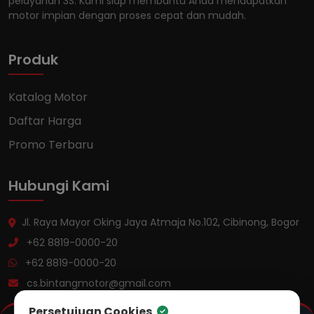
pelayanan 3S. Kami siap membantu Anda mendapatkan
motor impian dengan proses cepat dan mudah.
Produk
Katalog Motor
Daftar Harga
Promo Terbaru
Hubungi Kami
Jl. Raya Mayor Oking Jaya Atmaja No.102, Cibinong, Bogor
+62 8819-0000-20
+62 8819-0000-20
cs.bintangmotor@gmail.com
Persetujuan Cookies