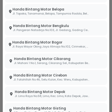
Bawa Barang Aman dan Cerdas
dengan Fitur Roadsync Duo
Honda Bintang Motor Belopa
Jl. Topoka, Tanamanai, Belopa, Tampumia Radda, Belopa, Kabupaten Luwu, Sulawesi Selatan 91994
Kenyamanan membawa banyak barang di dalam
bagasi tentu harus disempurnakan oleh
Honda Bintang Motor Bengkulu
keselamatan dan kepraktisan teknologi di ruang
Jl. Pangeran Natadirja No.103, Jl. Gedang, Gading Cemp., Kota Bengkulu, Bengkulu 38226
kemudi, terutama saat menghadapi lalu lintas area
perkotaan Indonesia yang sering kali tidak tertebak.
Honda Bintang Motor Bogor
Di diler Bintang Motor, kami sangat antusias
Jl. Raya Mayor Oking Jaya Atmaja No.102, Cirimekar, Kec. Cibinong, Kabupaten Bogor, Jawa Barat 16918
mengedukasi konsumen mengenai integrasi cerdas
dari fitur
Roadsync Duo
yang mulai diadopsi oleh
Honda Bintang Motor Cikarang
Jl. Mahoni 1 No.1, Serang, Cikarang Sel., Kabupaten Bekasi, Jawa Barat 17530
motor canggih Honda.
Fitur Roadsync Duo terbukti sangat relevan bagi
Honda Bintang Motor Cirebon
Jl. Fatahillah No.46, Setu Kulon, Kec. Weru, Kabupaten Cirebon, Jawa Barat 45154
pengendara di tanah air. Bayangkan saat bagasi
Anda penuh dengan barang berharga dan Anda
Honda Bintang Motor Depok
harus bermanuver di tengah kemacetan; fitur
Jl. Limo Raya No.58, Limo, Kec. Limo, Kota Depok, Jawa Barat 16514
Roadsync Duo akan memberikan kemudahan
navigasi saat macet langsung di panel instrumen
Honda Bintang Motor Gisting
(
speedometer
) sehingga Anda tidak perlu lagi