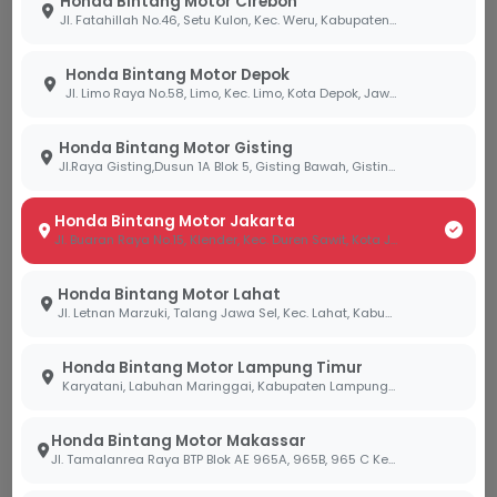
Honda Bintang Motor Cirebon
Volume Berkurang:
Kebocoran pada
seal
Jl. Fatahillah No.46, Setu Kulon, Kec. Weru, Kabupaten Cirebon, Jawa Barat 45154
gardan dapat menyebabkan volume oli
berkurang drastis tanpa disadari.
Honda Bintang Motor Depok
Jl. Limo Raya No.58, Limo, Kec. Limo, Kota Depok, Jawa Barat 16514
Panduan Perawatan Transmisi
Honda Bintang Motor Gisting
di AHASS Bintang Motor
Jl.Raya Gisting,Dusun 1A Blok 5, Gisting Bawah, Gisting, Tanggamus, Lampung 35378
Agar motor Honda Anda tetap nyaman dan
terhindar dari biaya turun mesin yang mahal, ikuti
Honda Bintang Motor Jakarta
Jl. Buaran Raya No.15, Klender, Kec. Duren Sawit, Kota Jakarta Timur, Daerah Khusus Ibukota Jakarta 13470
panduan perawatan dari tim diler Bintang Motor
berikut ini:
Honda Bintang Motor Lahat
Jl. Letnan Marzuki, Talang Jawa Sel, Kec. Lahat, Kabupaten Lahat, Sumatera Selatan 31419
Gunakan Rumus 2:1:
Untuk memudahkan,
gantilah oli gardan setiap kali Anda melakukan
Honda Bintang Motor Lampung Timur
penggantian oli mesin yang kedua (sekitar
Karyatani, Labuhan Maringgai, Kabupaten Lampung Timur, Lampung 34387
setiap
8.000 KM - 10.000 KM
).
Honda Bintang Motor Makassar
Gunakan AHM Gear Oil Orisinal:
Selalu
Jl. Tamalanrea Raya BTP Blok AE 965A, 965B, 965 C Kel. Paccerakang Kec.Biring Kanaya Kota. Makassar Sulawesi Selatan 90241
pastikan menggunakan oli gardan asli Honda