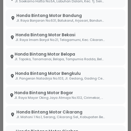
Jl. Soekarno Hatta No.5A, Labuhan Dalam, Kec. Tj. Senang, Kota Bandar Lampung, Lampung 35141
Tanda-Tanda Oli Gardan Honda
Honda Bintang Motor Bandung
Anda Wajib Segera Diganti
Jl. Raya Banjaran No.631, Batukarut, Arjasari, Bandung, Jawa Barat 40379
Mekanik profesional kami di Bintang Motor
menyarankan Anda untuk peka terhadap
Honda Bintang Motor Bekasi
Jl. Raya Imam Bonjol No.21, Telagamurni, Kec. Cikarang Barat, Bekasi Jawa Barat 17530.
perubahan fisik pada cairan gardan sebelum terjadi
kerusakan besar.
Honda Bintang Motor Belopa
Jl. Topoka, Tanamanai, Belopa, Tampumia Radda, Belopa, Kabupaten Luwu, Sulawesi Selatan 91994
Ciri Oli Gardan yang Sudah Rusak:
Warna Putih Susu:
Ini menandakan oli telah
Honda Bintang Motor Bengkulu
tercampur dengan air, biasanya terjadi setelah
Jl. Pangeran Natadirja No.103, Jl. Gedang, Gading Cemp., Kota Bengkulu, Bengkulu 38226
motor melewati banjir atau terkena semprotan
air bertekanan tinggi saat mencuci motor.
Honda Bintang Motor Bogor
Jl. Raya Mayor Oking Jaya Atmaja No.102, Cirimekar, Kec. Cibinong, Kabupaten Bogor, Jawa Barat 16918
Warna Hitam Pekat:
Menandakan adanya
serbuk besi hasil gesekan mesin yang sudah
Honda Bintang Motor Cikarang
Jl. Mahoni 1 No.1, Serang, Cikarang Sel., Kabupaten Bekasi, Jawa Barat 17530
menumpuk, yang jika dibiarkan akan bersifat
abrasif (seperti amplas).