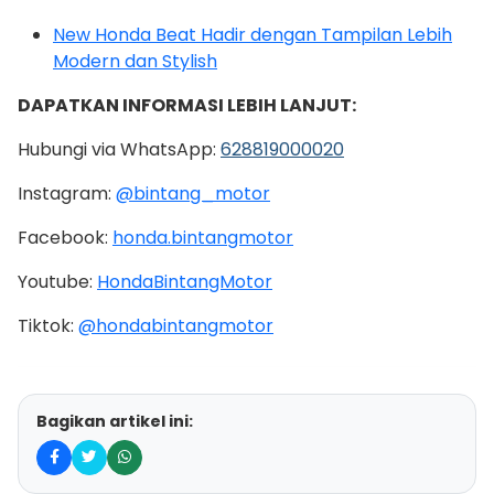
New Honda Beat Hadir dengan Tampilan Lebih
Modern dan Stylish
DAPATKAN INFORMASI LEBIH LANJUT:
Hubungi via WhatsApp:
628819000020
Instagram:
@bintang_motor
Facebook:
honda.bintangmotor
Youtube:
HondaBintangMotor
Tiktok:
@hondabintangmotor
Bagikan artikel ini: