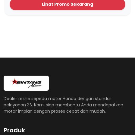
Lihat Promo Sekarang
Dealer resmi sepeda motor Honda dengan standar
pelayanan 3S. Kami siap membantu Anda mendapatkan
motor impian dengan proses cepat dan mudah.
Produk