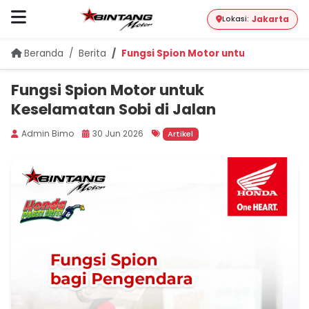
Jakarta
Lokasi:
Beranda
Berita
Fungsi Spion Motor untuk Keselamata
Fungsi Spion Motor untuk
Keselamatan Sobi di Jalan
Admin Bimo
30 Jun 2026
Artikel