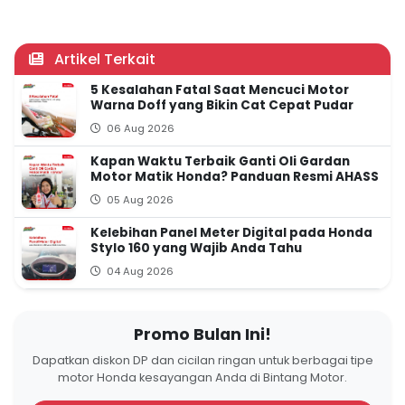
Artikel Terkait
5 Kesalahan Fatal Saat Mencuci Motor
Warna Doff yang Bikin Cat Cepat Pudar
06 Aug 2026
Kapan Waktu Terbaik Ganti Oli Gardan
Motor Matik Honda? Panduan Resmi AHASS
05 Aug 2026
Kelebihan Panel Meter Digital pada Honda
Stylo 160 yang Wajib Anda Tahu
04 Aug 2026
Promo Bulan Ini!
Dapatkan diskon DP dan cicilan ringan untuk berbagai tipe
motor Honda kesayangan Anda di Bintang Motor.