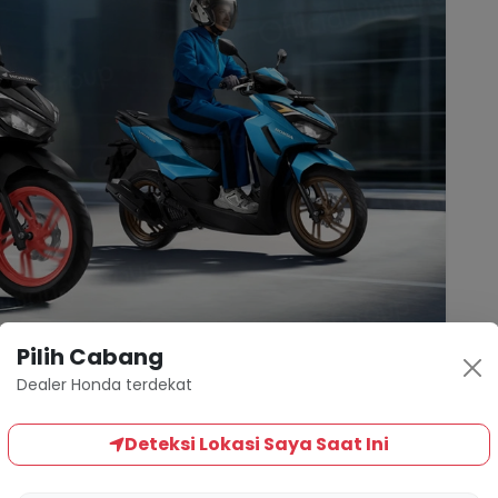
Pilih Cabang
Dealer Honda terdekat
Deteksi Lokasi Saya Saat Ini
i telah resmi hadir dan siap mengguncang jalanan,