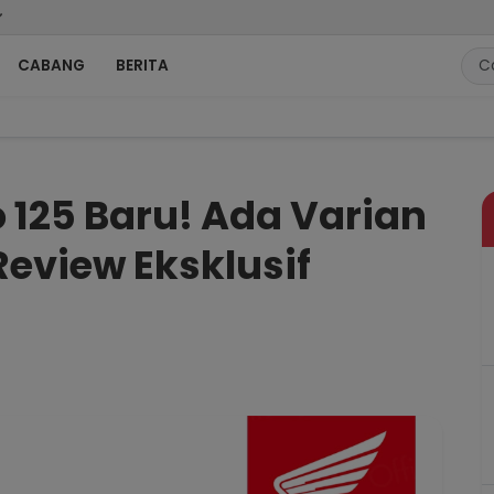
CABANG
BERITA
rian Street-nya Guys! Review Eksklusif Bintang Motor
 125 Baru! Ada Varian
Review Eksklusif