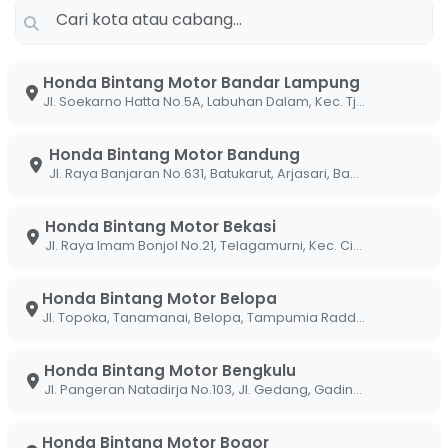
ehadirannya di seluruh diler Bintang Motor.
lu melakukan
unboxing
dan inspeksi teknis pertama
rkesan dengan transformasi visual yang dibawa oleh
125 dikenal dengan tampilan elegan dan
sporty
,
Honda Bintang Motor Bandar Lampung
 yang lebih berani, menggunakan setang telanjang
Jl. Soekarno Hatta No.5A, Labuhan Dalam, Kec. Tj. Senang, Kota Bandar Lampung, Lampung 35141
an tangguh layaknya sang kakak, Honda ADV. Hasil
erubahan ini bukan sekadar estetika, melainkan
Honda Bintang Motor Bandung
ih santai namun tetap presisi untuk melibas
Jl. Raya Banjaran No.631, Batukarut, Arjasari, Bandung, Jawa Barat 40379
Honda Bintang Motor Bekasi
g) menginginkan motor yang tidak hanya irit,
Jl. Raya Imam Bonjol No.21, Telagamurni, Kec. Cikarang Barat, Bekasi Jawa Barat 17530.
iajak nongkrong maupun bekerja. Melalui
i di area diler, berikut adalah alasan mengapa
Honda Bintang Motor Belopa
r incaran Anda.
Jl. Topoka, Tanamanai, Belopa, Tampumia Radda, Belopa, Kabupaten Luwu, Sulawesi Selatan 91994
rio 125 Varian Street
Honda Bintang Motor Bengkulu
Jl. Pangeran Natadirja No.103, Jl. Gedang, Gading Cemp., Kota Bengkulu, Bengkulu 38226
leh tim ahli Bintang Motor, ada beberapa poin
rbeda dari versi standarnya:
Honda Bintang Motor Bogor