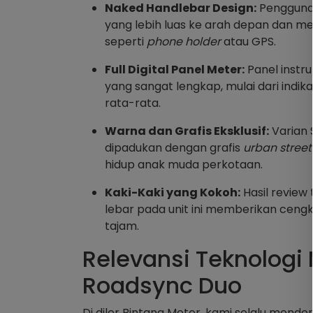
Naked Handlebar Design:
Pengguna
yang lebih luas ke arah depan dan
seperti
phone holder
atau GPS.
Full Digital Panel Meter:
Panel instr
yang sangat lengkap, mulai dari indi
rata-rata.
Warna dan Grafis Eksklusif:
Varian 
dipadukan dengan grafis
urban street
hidup anak muda perkotaan.
Kaki-Kaki yang Kokoh:
Hasil review
lebar pada unit ini memberikan cen
tajam.
Relevansi Teknolog
Roadsync Duo
Di diler Bintang Motor, kami selalu mend