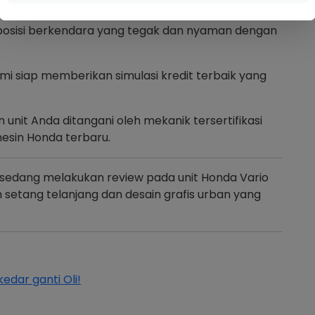
 posisi berkendara yang tegak dan nyaman dengan
mi siap memberikan simulasi kredit terbaik yang
 unit Anda ditangani oleh mekanik tersertifikasi
sin Honda terbaru.
 sedang melakukan review pada unit Honda Vario
setang telanjang dan desain grafis urban yang
edar ganti Oli!