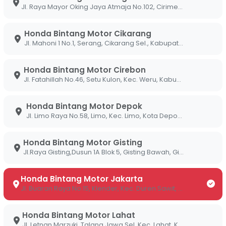
an setang tanpa
cover
memberikan visibilitas
Jl. Raya Mayor Oking Jaya Atmaja No.102, Cirimekar, Kec. Cibinong, Kabupaten Bogor, Jawa Barat 16918
 memudahkan pemasangan aksesori tambahan
Honda Bintang Motor Cikarang
Jl. Mahoni 1 No.1, Serang, Cikarang Sel., Kabupaten Bekasi, Jawa Barat 17530
umen kini tampil lebih modern dengan informasi
kator penggantian oli hingga konsumsi bahan bakar
Honda Bintang Motor Cirebon
Jl. Fatahillah No.46, Setu Kulon, Kec. Weru, Kabupaten Cirebon, Jawa Barat 45154
Street dibekali dengan pilihan warna
matte
yang
Honda Bintang Motor Depok
yang sangat kental, sangat cocok untuk gaya
Jl. Limo Raya No.58, Limo, Kec. Limo, Kota Depok, Jawa Barat 16514
 teknisi kami memastikan bahwa ban
tubeless
Honda Bintang Motor Gisting
gkeraman maksimal saat bermanuver di tikungan
Jl.Raya Gisting,Dusun 1A Blok 5, Gisting Bawah, Gisting, Tanggamus, Lampung 35378
Honda Bintang Motor Jakarta
i Modern dan Dukungan
Jl. Buaran Raya No.15, Klender, Kec. Duren Sawit, Kota Jakarta Timur, Daerah Khusus Ibukota Jakarta 13470
Honda Bintang Motor Lahat
orong Sobi untuk melek teknologi demi kenyamanan
Jl. Letnan Marzuki, Talang Jawa Sel, Kec. Lahat, Kabupaten Lahat, Sumatera Selatan 31419