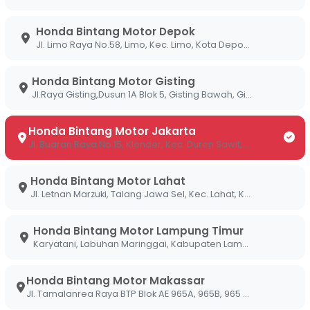
S):
Jangan mematikan fitur ISS. Saat berhenti di
ini otomatis mematikan mesin sehingga tidak ada
Honda Bintang Motor Depok
tor diam.
Jl. Limo Raya No.58, Limo, Kec. Limo, Kota Depok, Jawa Barat 16514
 kurang angin akan meningkatkan hambatan gulir
sin bekerja lebih berat. Pastikan tekanan ban
Honda Bintang Motor Gisting
Jl.Raya Gisting,Dusun 1A Blok 5, Gisting Bawah, Gisting, Tanggamus, Lampung 35378
n Honda.
i pengereman mendadak dan akselerasi agresif
Honda Bintang Motor Jakarta
si kami menunjukkan bahwa berkendara dengan
Jl. Buaran Raya No.15, Klender, Kec. Duren Sawit, Kota Jakarta Timur, Daerah Khusus Ibukota Jakarta 13470
t dibandingkan terus-menerus melakukan gas-
Honda Bintang Motor Lahat
Jl. Letnan Marzuki, Talang Jawa Sel, Kec. Lahat, Kabupaten Lahat, Sumatera Selatan 31419
n
throttle body
, busi, dan filter udara adalah kunci
 diler Bintang Motor memastikan sistem injeksi
Honda Bintang Motor Lampung Timur
.
Karyatani, Labuhan Maringgai, Kabupaten Lampung Timur, Lampung 34387
ng Kondisi Motor secara
Honda Bintang Motor Makassar
Jl. Tamalanrea Raya BTP Blok AE 965A, 965B, 965 C Kel. Paccerakang Kec.Biring Kanaya Kota. Makassar Sulawesi Selatan 90241