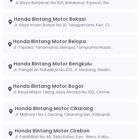
sudah dirancang untuk efisiensi maksimal,
Jl. Raya Banjaran No.631, Batukarut, Arjasari, Bandung, Jawa Barat 40379
is motor tetap menjadi penentu utama konsumsi
kami membuktikan bahwa dengan menerapkan
Honda Bintang Motor Bekasi
an mesin tetap dalam kondisi prima, Sobi (Sobat
Jl. Raya Imam Bonjol No.21, Telagamurni, Kec. Cikarang Barat, Bekasi Jawa Barat 17530.
a operasional yang signifikan. Di diler Bintang
ahasia teknis agar motor kesayangan Sobi tetap
Honda Bintang Motor Belopa
Jl. Topoka, Tanamanai, Belopa, Tampumia Radda, Belopa, Kabupaten Luwu, Sulawesi Selatan 91994
adatan lalu lintas kota, efisiensi adalah
Honda Bintang Motor Bengkulu
sung kami di bengkel AHASS Bintang Motor, berikut
Jl. Pangeran Natadirja No.103, Jl. Gedang, Gading Cemp., Kota Bengkulu, Bengkulu 38226
lkan efisiensi konsumsi bahan bakar pada Honda
Honda Bintang Motor Bogor
Jl. Raya Mayor Oking Jaya Atmaja No.102, Cirimekar, Kec. Cibinong, Kabupaten Bogor, Jawa Barat 16918
dan Gaya Berkendara
Honda Bintang Motor Cikarang
Jl. Mahoni 1 No.1, Serang, Cikarang Sel., Kabupaten Bekasi, Jawa Barat 17530
hli Bintang Motor, inilah cara sederhana namun
makin irit:
Honda Bintang Motor Cirebon
Jl. Fatahillah No.46, Setu Kulon, Kec. Weru, Kabupaten Cirebon, Jawa Barat 45154