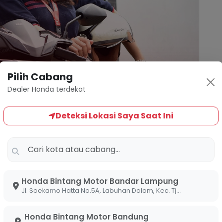
Pilih Cabang
Dealer Honda terdekat
Deteksi Lokasi Saya Saat Ini
Honda Bintang Motor Bandar Lampung
aat digunakan untuk aktivitas harian adalah topik
Jl. Soekarno Hatta No.5A, Labuhan Dalam, Kec. Tj. Senang, Kota Bandar Lampung, Lampung 35141
gan kami di Bintang Motor. Sebagai tim ahli
n
tune up
dan kalibrasi sistem PGM-FI, kami
Honda Bintang Motor Bandung