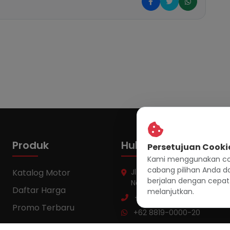
Produk
Hubungi Kami
Persetujuan Cooki
Kami menggunakan coo
cabang pilihan Anda 
Katalog Motor
Jl. Raya Mayor Oking Jaya 
berjalan dengan cepat.
No.102, Cibinong, Bogor
Daftar Harga
melanjutkan.
+62 8819-0000-20
Promo Terbaru
+62 8819-0000-20
cs.bintangmotor@gmail.