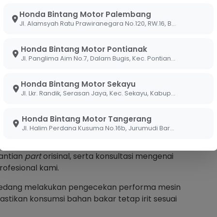
ahwa performa maksimal motor harus didukung oleh
Honda Bintang Motor Palembang
unaan harian, memantau kondisi motor tidak
Jl. Alamsyah Ratu Prawiranegara No.120, RW.16, Bukit Lama, Kec. Ilir Bar. I, Kota Palembang, Sumatera Selatan 30138
n memastikan semua sensor berfungsi normal, Sobi
ang tidak perlu akibat pembacaan ECU yang
Honda Bintang Motor Pontianak
lalu siap melakukan pemindaian sensor
Jl. Panglima Aim No.7, Dalam Bugis, Kec. Pontianak Tim., Kota Pontianak, Kalimantan Barat 78242
a untuk memastikan motor Sobi tetap berada
elesai diservis.
Honda Bintang Motor Sekayu
Jl. Lkr. Randik, Serasan Jaya, Kec. Sekayu, Kabupaten Musi Banyuasin, Sumatera Selatan 30711
a BeAT di AHASS Bintang
Honda Bintang Motor Tangerang
Jl. Halim Perdana Kusuma No.16b, Jurumudi Baru, Benda, Kota Tangerang, Banten 15124
bi menurun karena perawatan yang tidak
mengunjungi cabang Bintang Motor terdekat guna
gantian
part
orisinal, serta konsultasi mengenai
rofesional kami.
r sedang melakukan pengecekan performa mesin
tikan konsumsi bahan bakar tetap irit sesuai