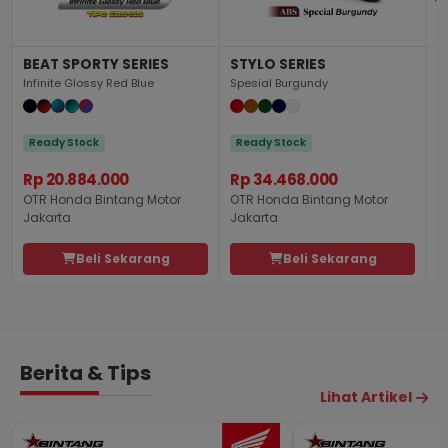
BEAT SPORTY SERIES
STYLO SERIES
P
Infinite Glossy Red Blue
Spesial Burgundy
S
Ready Stock
Ready Stock
Rp 20.884.000
Rp 34.468.000
R
OTR Honda Bintang Motor
OTR Honda Bintang Motor
O
Jakarta
Jakarta
J
Beli Sekarang
Beli Sekarang
Berita & Tips
Lihat Artikel