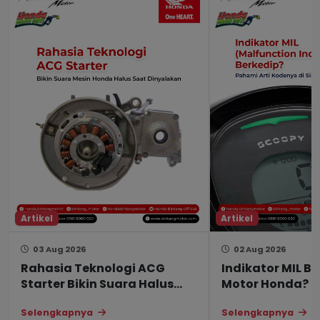
Artikel
Artikel
03 Aug 2026
02 Aug 2026
Rahasia Teknologi ACG
Indikator MIL B
Starter Bikin Suara Halus
Motor Honda? In
Saat Mesin Dinyalakan
Solusinya
Selengkapnya
Selengkapnya