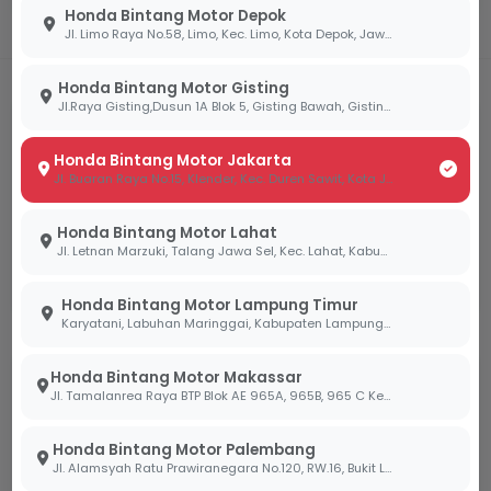
Honda Bintang Motor Depok
Jl. Limo Raya No.58, Limo, Kec. Limo, Kota Depok, Jawa Barat 16514
Honda Bintang Motor Gisting
Jl.Raya Gisting,Dusun 1A Blok 5, Gisting Bawah, Gisting, Tanggamus, Lampung 35378
Honda Bintang Motor Jakarta
Jl. Buaran Raya No.15, Klender, Kec. Duren Sawit, Kota Jakarta Timur, Daerah Khusus Ibukota Jakarta 13470
Dealer Resmi
Layanan 3S
Jaminan keaslian
Sales, Service, &
Honda Bintang Motor Lahat
unit & sparepart
Sparepart terpadu.
Jl. Letnan Marzuki, Talang Jawa Sel, Kec. Lahat, Kabupaten Lahat, Sumatera Selatan 31419
Honda.
Honda Bintang Motor Lampung Timur
Karyatani, Labuhan Maringgai, Kabupaten Lampung Timur, Lampung 34387
Honda Bintang Motor Makassar
Jl. Tamalanrea Raya BTP Blok AE 965A, 965B, 965 C Kel. Paccerakang Kec.Biring Kanaya Kota. Makassar Sulawesi Selatan 90241
Proses Cepat
24/7 Support
Honda Bintang Motor Palembang
Jl. Alamsyah Ratu Prawiranegara No.120, RW.16, Bukit Lama, Kec. Ilir Bar. I, Kota Palembang, Sumatera Selatan 30138
STNK & BPKB selesai
Layanan pelanggan