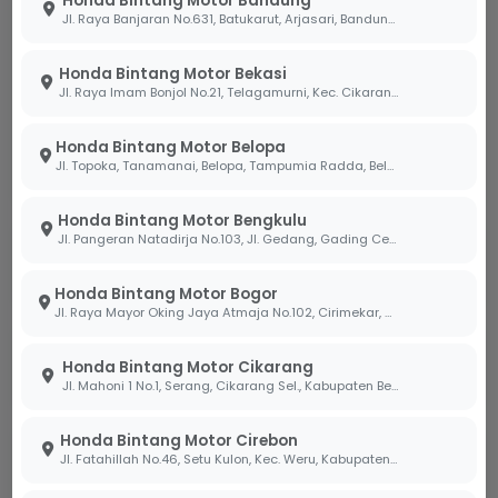
Honda Bintang Motor Bandung
Jl. Raya Banjaran No.631, Batukarut, Arjasari, Bandung, Jawa Barat 40379
Syarat utama pengajuan kredit motor Honda
antara lain: Fotokopi KTP Suami & Istri (jika sudah
Honda Bintang Motor Bekasi
menikah) atau KTP pemohon & orang tua (jika
Jl. Raya Imam Bonjol No.21, Telagamurni, Kec. Cikarang Barat, Bekasi Jawa Barat 17530.
belum menikah), Fotokopi Kartu Keluarga (KK), dan
dokumen tambahan seperti slip gaji atau bukti
Honda Bintang Motor Belopa
usaha (jika diperlukan oleh pihak leasing).
Jl. Topoka, Tanamanai, Belopa, Tampumia Radda, Belopa, Kabupaten Luwu, Sulawesi Selatan 91994
Honda Bintang Motor Bengkulu
Jl. Pangeran Natadirja No.103, Jl. Gedang, Gading Cemp., Kota Bengkulu, Bengkulu 38226
Apakah Bintang Motor melayani
pembelian secara Cash (Tunai)?
Honda Bintang Motor Bogor
Jl. Raya Mayor Oking Jaya Atmaja No.102, Cirimekar, Kec. Cibinong, Kabupaten Bogor, Jawa Barat 16918
Berapa lama proses ACC persetujuan
Honda Bintang Motor Cikarang
kredit?
Jl. Mahoni 1 No.1, Serang, Cikarang Sel., Kabupaten Bekasi, Jawa Barat 17530
Honda Bintang Motor Cirebon
Apakah harga yang tertera sudah
Jl. Fatahillah No.46, Setu Kulon, Kec. Weru, Kabupaten Cirebon, Jawa Barat 45154
termasuk biaya STNK dan BPKB?